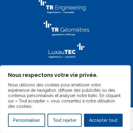
Nous respectons votre vie privée.
Nous utilisons des cookies pour améliorer votre
expérience de navigation, diffuser des publicités ou des
contenus personnalisés et analyser notre trafic. En cliquant
©
2026 TR-Engineering
|
Gérer mes cookies
|
Mentions légales
|
sur « Tout accepter », vous consentez à notre utilisation
Design by
Marc Wilmes Design
|
Website by
Telkea Group
des cookies.
Personnaliser
Tout rejeter
Accepter tout