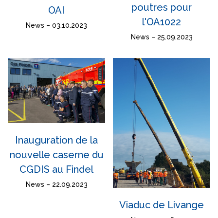
poutres pour
OAI
l'OA1022
News – 03.10.2023
News – 25.09.2023
Inauguration de la
nouvelle caserne du
CGDIS au Findel
News – 22.09.2023
Viaduc de Livange