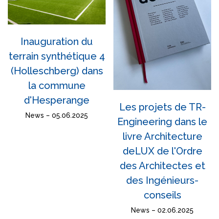
Inauguration du
terrain synthétique 4
(Holleschberg) dans
la commune
d'Hesperange
Les projets de TR-
News – 05.06.2025
Engineering dans le
livre Architecture
deLUX de l'Ordre
des Architectes et
des Ingénieurs-
conseils
News – 02.06.2025