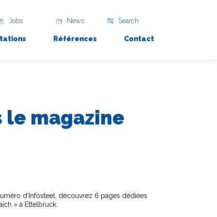
Jobs
News
Search
tations
Références
Contact
s le magazine
uméro d’Infosteel, découvrez 6 pages dédiées
ïch » à Ettelbruck.