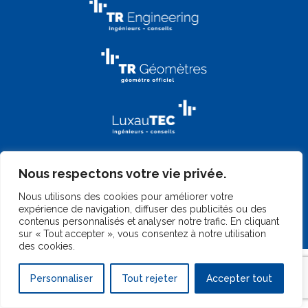
Nous respectons votre vie privée.
Nous utilisons des cookies pour améliorer votre
expérience de navigation, diffuser des publicités ou des
contenus personnalisés et analyser notre trafic. En cliquant
©
2026 TR-Engineering
|
Gérer mes cookies
|
Mentions légales
|
sur « Tout accepter », vous consentez à notre utilisation
Design by
Marc Wilmes Design
|
Website by
Telkea Group
des cookies.
Personnaliser
Tout rejeter
Accepter tout