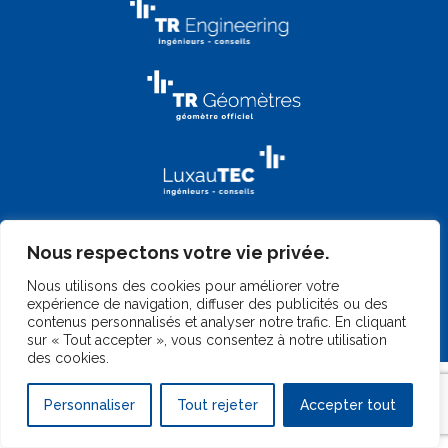
Nous respectons votre vie privée.
Nous utilisons des cookies pour améliorer votre
expérience de navigation, diffuser des publicités ou des
contenus personnalisés et analyser notre trafic. En cliquant
©
2026 TR-Engineering
|
Gérer mes cookies
|
Mentions légales
|
sur « Tout accepter », vous consentez à notre utilisation
Design by
Marc Wilmes Design
|
Website by
Telkea Group
des cookies.
Personnaliser
Tout rejeter
Accepter tout