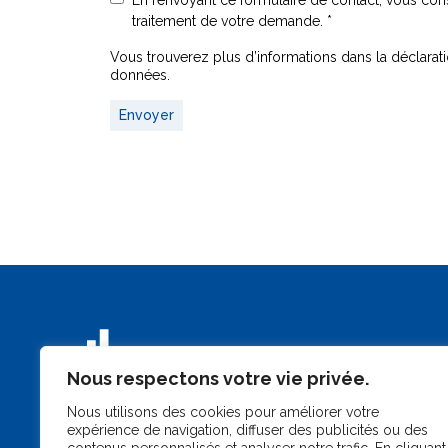
En renvoyant ce formulaire de contact, vous cons
traitement de votre demande. *
Vous trouverez plus d’informations dans la déclaratio
données.
Envoyer
Nous respectons votre vie privée.
Nous utilisons des cookies pour améliorer votre
expérience de navigation, diffuser des publicités ou des
86–88, rue de
Tél.:
(+352) 49 00 6