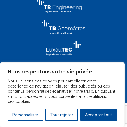
Nous respectons votre vie privée.
Nous utilisons des cookies pour améliorer votre
expérience de navigation, diffuser des publicités ou des
contenus personnalisés et analyser notre trafic. En cliquant
©
2026 TR-Engineering
|
Gérer mes cookies
|
Mentions légales
|
sur « Tout accepter », vous consentez à notre utilisation
Design by
Marc Wilmes Design
|
Website by
Telkea Group
des cookies.
Personnaliser
Tout rejeter
Accepter tout