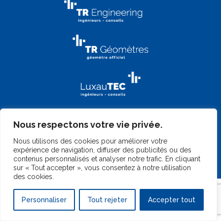
Nous respectons votre vie privée.
Nous utilisons des cookies pour améliorer votre
expérience de navigation, diffuser des publicités ou des
contenus personnalisés et analyser notre trafic. En cliquant
©
2026 TR-Engineering
|
Gérer mes cookies
|
Mentions légales
|
sur « Tout accepter », vous consentez à notre utilisation
Design by
Marc Wilmes Design
|
Website by
Telkea Group
des cookies.
Personnaliser
Tout rejeter
Accepter tout