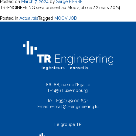
Posted on
March 7, 2024
by
Serge PIERRET
TR-ENGINEERING sera présent au Moovijob ce 22 mars 2024 !
Posted in
Actualités
Tagged
MOOVIJOB
86–88, rue de l’Egalité
L-1456 Luxembourg
Tél.:
(+352) 49 00 65 1
Email:
e-mail@tr-engineering.lu
Le groupe TR