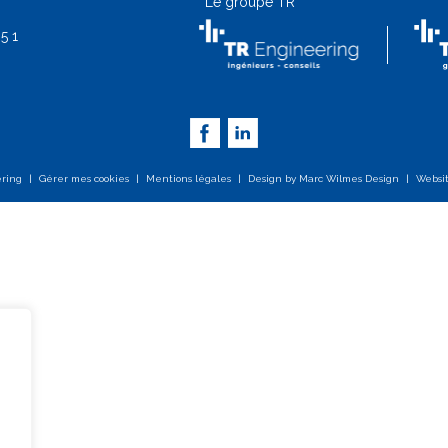
Le groupe TR
5 1
ering
|
Gérer mes cookies
|
Mentions légales
|
Design by
Marc Wilmes Design
|
Websi