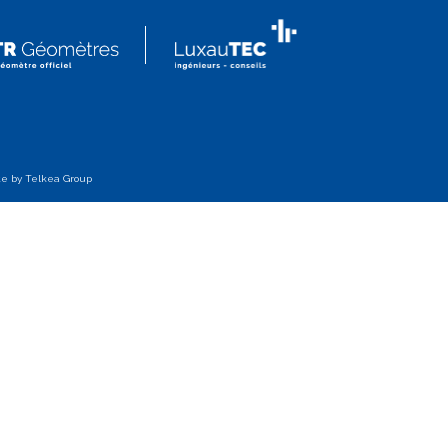
te by
Telkea Group