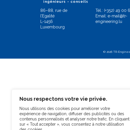
86–88, rue de
Tél.:
(+352) 49 00 6
l’Egalité
Email:
e-mail@tr-
L-1456
engineering.lu
Luxembourg
©
2026 TR-Engine
Nous respectons votre vie privée.
Nous utilisons des cookies pour améliorer votre
expérience de navigation, diffuser des publicités ou des
contenus personnalisés et analyser notre trafic. En cliquant
sur « Tout accepter », vous consentez à notre utilisation
des cookies.